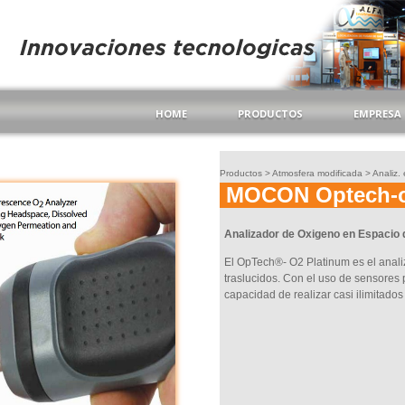
HOME
PRODUCTOS
EMPRESA
Productos >
Atmosfera modificada > Analiz.
MOCON Optech-o
Analizador de Oxigeno en Espacio d
El OpTech®- O2 Platinum es el anal
traslucidos. Con el uso de sensores 
capacidad de realizar casi ilimitados