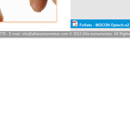
Folleto - MOCON Optech-o2 
7778 - E-mail: info@alfainstrumentos.com © 2013 Alfa instrumentos. All Right