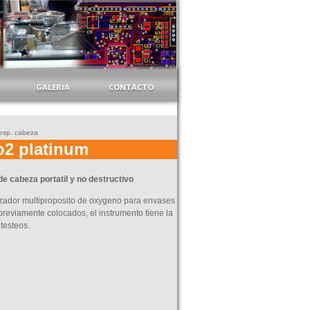
GALERIA
CONTACTO
 esp. cabeza
2 platinum
e cabeza portatil y no destructivo
izador multiproposito de oxygeno para envases
previamente colocados, el instrumento tiene la
 testeos.